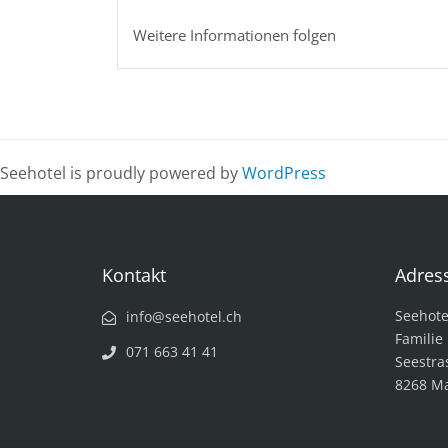
Weitere Informationen folgen
Seehotel is proudly powered by
WordPress
Kontakt
Adres
Seehote
hc.letohees@ofni
Familie
071 663 41 41
Seestra
8268 M